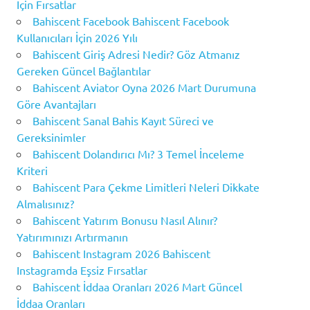
İçin Fırsatlar
Bahiscent Facebook Bahiscent Facebook
Kullanıcıları İçin 2026 Yılı
Bahiscent Giriş Adresi Nedir? Göz Atmanız
Gereken Güncel Bağlantılar
Bahiscent Aviator Oyna 2026 Mart Durumuna
Göre Avantajları
Bahiscent Sanal Bahis Kayıt Süreci ve
Gereksinimler
Bahiscent Dolandırıcı Mı? 3 Temel İnceleme
Kriteri
Bahiscent Para Çekme Limitleri Neleri Dikkate
Almalısınız?
Bahiscent Yatırım Bonusu Nasıl Alınır?
Yatırımınızı Artırmanın
Bahiscent Instagram 2026 Bahiscent
Instagramda Eşsiz Fırsatlar
Bahiscent İddaa Oranları 2026 Mart Güncel
İddaa Oranları