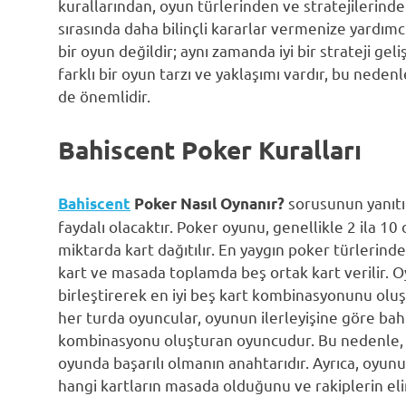
kurallarından, oyun türlerinden ve stratejilerinde
sırasında daha bilinçli kararlar vermenize yardımc
bir oyun değildir; aynı zamanda iyi bir strateji g
farklı bir oyun tarzı ve yaklaşımı vardır, bu neden
de önemlidir.
Bahiscent Poker Kuralları
sorusunun yanıtı
Bahiscent
Poker Nasıl Oynanır?
faydalı olacaktır. Poker oyunu, genellikle 2 ila 10
miktarda kart dağıtılır. En yaygın poker türlerind
kart ve masada toplamda beş ortak kart verilir. Oy
birleştirerek en iyi beş kart kombinasyonunu oluştu
her turda oyuncular, oyunun ilerleyişine göre bahis
kombinasyonu oluşturan oyuncudur. Bu nedenle, ka
oyunda başarılı olmanın anahtarıdır. Ayrıca, oyunun 
hangi kartların masada olduğunu ve rakiplerin eli