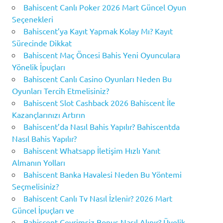
Bahiscent Canlı Poker 2026 Mart Güncel Oyun
Seçenekleri
Bahiscent’ya Kayıt Yapmak Kolay Mı? Kayıt
Sürecinde Dikkat
Bahiscent Maç Öncesi Bahis Yeni Oyunculara
Yönelik İpuçları
Bahiscent Canlı Casino Oyunları Neden Bu
Oyunları Tercih Etmelisiniz?
Bahiscent Slot Cashback 2026 Bahiscent İle
Kazançlarınızı Artırın
Bahiscent’da Nasıl Bahis Yapılır? Bahiscentda
Nasıl Bahis Yapılır?
Bahiscent Whatsapp İletişim Hızlı Yanıt
Almanın Yolları
Bahiscent Banka Havalesi Neden Bu Yöntemi
Seçmelisiniz?
Bahiscent Canlı Tv Nasıl İzlenir? 2026 Mart
Güncel İpuçları ve
Bahiscent Çevrimsiz Bonus Nasıl Alınır? Üyelik