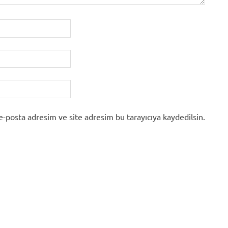
e-posta adresim ve site adresim bu tarayıcıya kaydedilsin.