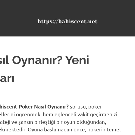
ıl Oynanır? Yeni
arı
sorusu, poker
hiscent Poker Nasıl Oynanır?
ellerini öğrenmek, hem eğlenceli vakit geçirmenizi
ateji ve şansın birleştiği bir oyun olduğundan,
gerekmektedir. Oyuna başlamadan önce, pokerin temel