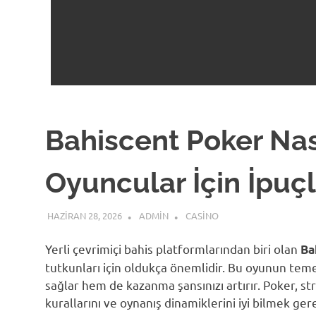
Bahiscent Poker Nas
Oyuncular İçin İpuçl
HAZIRAN 28, 2026
ADMIN
CASINO
Yerli çevrimiçi bahis platformlarından biri olan
Ba
tutkunları için oldukça önemlidir. Bu oyunun tem
sağlar hem de kazanma şansınızı artırır. Poker, str
kurallarını ve oynanış dinamiklerini iyi bilmek 