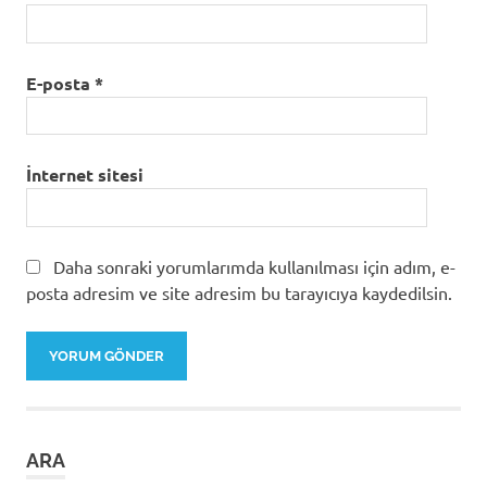
E-posta
*
İnternet sitesi
Daha sonraki yorumlarımda kullanılması için adım, e-
posta adresim ve site adresim bu tarayıcıya kaydedilsin.
ARA