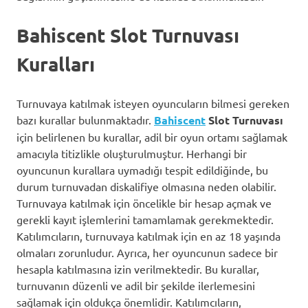
Bahiscent Slot Turnuvası
Kuralları
Turnuvaya katılmak isteyen oyuncuların bilmesi gereken
bazı kurallar bulunmaktadır.
Bahiscent
Slot Turnuvası
için belirlenen bu kurallar, adil bir oyun ortamı sağlamak
amacıyla titizlikle oluşturulmuştur. Herhangi bir
oyuncunun kurallara uymadığı tespit edildiğinde, bu
durum turnuvadan diskalifiye olmasına neden olabilir.
Turnuvaya katılmak için öncelikle bir hesap açmak ve
gerekli kayıt işlemlerini tamamlamak gerekmektedir.
Katılımcıların, turnuvaya katılmak için en az 18 yaşında
olmaları zorunludur. Ayrıca, her oyuncunun sadece bir
hesapla katılmasına izin verilmektedir. Bu kurallar,
turnuvanın düzenli ve adil bir şekilde ilerlemesini
sağlamak için oldukça önemlidir. Katılımcıların,