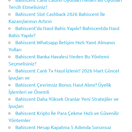
Tercih Etmelisiniz?
Bahiscent Slot Cashback 2026 Bahiscent İle
Kazançlarınızı Artırın
Bahiscent’da Nasıl Bahis Yapılır? Bahiscentda Nasıl
Bahis Yapılır?
Bahiscent Whatsapp İletişim Hızlı Yanıt Almanın
Yolları
Bahiscent Banka Havalesi Neden Bu Yöntemi
Seçmelisiniz?
Bahiscent Canlı Tv Nasıl İzlenir? 2026 Mart Güncel
İpuçları ve
Bahiscent Çevrimsiz Bonus Nasıl Alınır? Üyelik
İşlemleri ve Önemli
Bahiscent Daha Yüksek Oranlar Yeni Stratejiler ve
İpuçları
Bahiscent Kripto İle Para Çekme Hızlı ve Güvenilir
Yöntemler
Bahiscent Hesap Kapatma 5 Adımda Sorunsuz