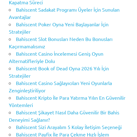
Kapatma Süreci
Bahiscent Sadakat Programı Üyeler İçin Sunulan
Avantajlar
Bahiscent Poker Oyna Yeni Başlayanlar İçin
Stratejiler
Bahiscent Slot Bonusları Neden Bu Bonusları
Kaçırmamalısınız
Bahiscent Casino İncelemesi Geniş Oyun
Alternatifleriyle Dolu
Bahiscent Book of Dead Oyna 2026 Yılı İçin
Stratejiler
Bahiscent Casino Sağlayıcıları Yeni Oyunlarla
Zenginleştiriliyor
Bahiscent Kripto İle Para Yatırma Yılın En Güvenilir
Yöntemleri
Bahiscent Şikayet Nasıl Daha Güvenilir Bir Bahis
Deneyimi Sağlanır?
Bahiscent Sizi Arayalım 5 Kolay İletişim Seçeneği
Bahiscent Payfix İle Para Çekme Hızlı İşlem