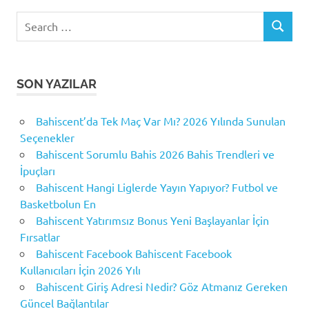
Search
SEARCH
for:
SON YAZILAR
Bahiscent’da Tek Maç Var Mı? 2026 Yılında Sunulan
Seçenekler
Bahiscent Sorumlu Bahis 2026 Bahis Trendleri ve
İpuçları
Bahiscent Hangi Liglerde Yayın Yapıyor? Futbol ve
Basketbolun En
Bahiscent Yatırımsız Bonus Yeni Başlayanlar İçin
Fırsatlar
Bahiscent Facebook Bahiscent Facebook
Kullanıcıları İçin 2026 Yılı
Bahiscent Giriş Adresi Nedir? Göz Atmanız Gereken
Güncel Bağlantılar