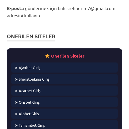
E-posta
göndermek için
bahisrehberim7@gmail.com
adresini kullanın.
ÖNERILEN SITELER
Önerilen Siteler
➤ Ajaxbet Giriş
➤ Sheratonking Giriş
➤ Acarbet Giriş
➤ Orisbet Giriş
➤ Alobet Giriş
➤ Tamambet Giriş