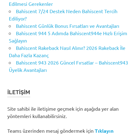
Edilmesi Gerekenler
Bahiscent 7/24 Destek Neden Bahiscent Tercih
Ediliyor?
Bahiscent Günlük Bonus Fırsatları ve Avantajları
Bahiscent 944 5 Adımda Bahiscent944e Hızlı Erişim
Sağlayın
Bahiscent Rakeback Nasıl Alınır? 2026 Rakeback İle
Daha Fazla Kazanç
Bahiscent 943 2026 Güncel Fırsatlar – Bahiscent943
Üyelik Avantajları
İLETIŞIM
Site sahibi ile iletişime geçmek için aşağıda yer alan
yöntemleri kullanabilirsiniz.
Teams üzerinden mesaj göndermek için
Tıklayın