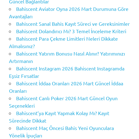
Güncel Bağlantılar
Bahiscent Aviator Oyna 2026 Mart Durumuna Göre
Avantajları
Bahiscent Sanal Bahis Kayıt Süreci ve Gereksinimler
Bahiscent Dolandırıcı Mı? 3 Temel İnceleme Kriteri
Bahiscent Para Çekme Limitleri Neleri Dikkate
Almalısınız?
Bahiscent Yatırım Bonusu Nasıl Alınır? Yatırımınızı
Artırmanın
Bahiscent Instagram 2026 Bahiscent Instagramda
Eşsiz Fırsatlar
Bahiscent İddaa Oranları 2026 Mart Güncel İddaa
Oranları
Bahiscent Canlı Poker 2026 Mart Güncel Oyun
Seçenekleri
Bahiscent’ya Kayıt Yapmak Kolay Mı? Kayıt
Sürecinde Dikkat
Bahiscent Maç Öncesi Bahis Yeni Oyunculara
Yönelik İpuçları