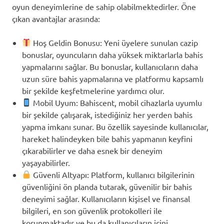
oyun deneyimlerine de sahip olabilmektedirler. Öne
çıkan avantajlar arasında:
Hoş Geldin Bonusu: Yeni üyelere sunulan cazip
bonuslar, oyuncuların daha yüksek miktarlarla bahis
yapmalarını sağlar. Bu bonuslar, kullanıcıların daha
uzun süre bahis yapmalarına ve platformu kapsamlı
bir şekilde keşfetmelerine yardımcı olur.
Mobil Uyum: Bahiscent, mobil cihazlarla uyumlu
bir şekilde çalışarak, istediğiniz her yerden bahis
yapma imkanı sunar. Bu özellik sayesinde kullanıcılar,
hareket halindeyken bile bahis yapmanın keyfini
çıkarabilirler ve daha esnek bir deneyim
yaşayabilirler.
Güvenli Altyapı: Platform, kullanıcı bilgilerinin
güvenliğini ön planda tutarak, güvenilir bir bahis
deneyimi sağlar. Kullanıcıların kişisel ve finansal
bilgileri, en son güvenlik protokolleri ile
korunmaktadır ve bu da kullanıcıların içini