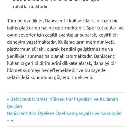
rahatlatmaktadır.
Tüm bu özellikler, Bahiscent’i kullanıcılar için cazip bir
bahis platformu haline getirmektedir. Spor tutkunları ve
oyun severler için çeşitli avantajlar sunarak, keyifli bir
deneyim yaşatmaktadır. Kullanıcıların memnuniyeti,
platformun sürekli olarak kendini geliştirmesine ve
yenilikler sunmasına olanak tanımaktadır. Bahiscent,
kullanıcı geri bildirimlerini dikkate alarak, daha iyi bir
hizmet sunmayı hedeflemektedir ve bu sayede
sektördeki konumunu güçlendirmektedir.
Bahis
Previous
Yazı
Bahiscent Oranları Yüksek Mı? Faydaları ve Kullanım
Seçenekleri
Post:
İpuçları
gezinmesi
Çevrimiçi
Next
Bahiscent 922 Üyelere Özel Kampanyalar ve Avantajlar
Bahis
Post:
–
Spor