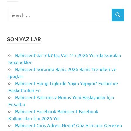
Search
SEARCH
for:
SON YAZILAR
Bahiscent’da Tek Maç Var Mı? 2026 Yılında Sunulan
Seçenekler
Bahiscent Sorumlu Bahis 2026 Bahis Trendleri ve
İpuçları
Bahiscent Hangi Liglerde Yayın Yapıyor? Futbol ve
Basketbolun En
Bahiscent Yatırımsız Bonus Yeni Başlayanlar İçin
Fırsatlar
Bahiscent Facebook Bahiscent Facebook
Kullanıcıları İçin 2026 Yılı
Bahiscent Giriş Adresi Nedir? Göz Atmanız Gereken