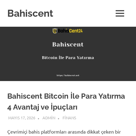
Skip
to
Bahiscent
MENU
content
Bahiscent Bitcoin İle Para Yatırma
4 Avantaj ve İpuçları
MAYIS 17, 2026
ADMIN
FINANS
Çevrimiçi bahis platformları arasında dikkat çeken bir