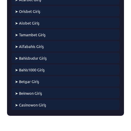
➤ Orisbet Giriş
➤ Alobet Giriş
➤ Tamambet Giriş
➤ Alfabahis Giriş
➤ Bahisbudur Giriş
➤ Bahis1000 Giriş
➤ Betgar Giriş
➤ Beinwon Giriş
➤ Casinowon Giriş