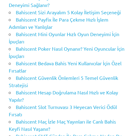
Deneyimi Sağlanır?
Bahiscent Sizi Arayalım 5 Kolay İletişim Seçeneği
Bahiscent Payfix İle Para Çekme Hızlı İşlem
Adımları ve Yanlışlar
Bahiscent Mini Oyunlar Hızlı Oyun Deneyimi İçin
İpuçları
Bahiscent Poker Nasıl Oynanır? Yeni Oyuncular İçin
İpuçları
Bahiscent Bedava Bahis Yeni Kullanıcılar İçin Özel
Fırsatlar
Bahiscent Güvenlik Önlemleri 5 Temel Güvenlik
Stratejisi
Bahiscent Hesap Doğrulama Nasıl Hızlı ve Kolay
Yapılır?
Bahiscent Slot Turnuvası 3 Heyecan Verici Ödül
Fırsatı
Bahiscent Maç İzle Maç Yayınları ile Canlı Bahis
Keyfi Nasıl Yaşanır?
Bahiscent CMT Cüzdan İle Para Çekme Neden Bu