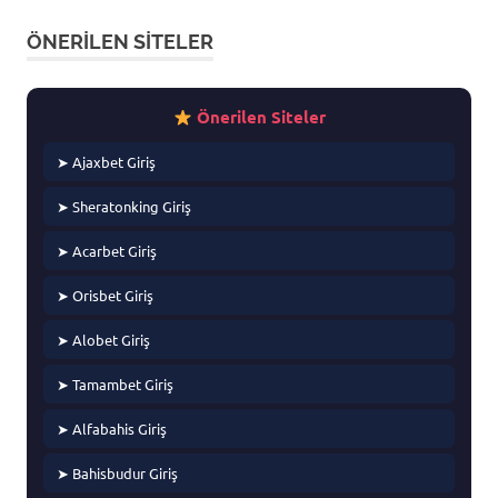
ÖNERILEN SITELER
Önerilen Siteler
➤ Ajaxbet Giriş
➤ Sheratonking Giriş
➤ Acarbet Giriş
➤ Orisbet Giriş
➤ Alobet Giriş
➤ Tamambet Giriş
➤ Alfabahis Giriş
➤ Bahisbudur Giriş