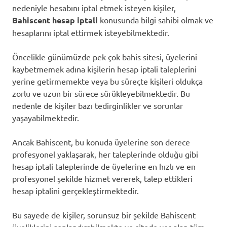
nedeniyle hesabını iptal etmek isteyen kişiler,
Bahiscent hesap iptali
konusunda bilgi sahibi olmak ve
hesaplarını iptal ettirmek isteyebilmektedir.
Öncelikle günümüzde pek çok bahis sitesi, üyelerini
kaybetmemek adına kişilerin hesap iptali taleplerini
yerine getirmemekte veya bu süreçte kişileri oldukça
zorlu ve uzun bir sürece sürükleyebilmektedir. Bu
nedenle de kişiler bazı tedirginlikler ve sorunlar
yaşayabilmektedir.
Ancak Bahiscent, bu konuda üyelerine son derece
profesyonel yaklaşarak, her taleplerinde olduğu gibi
hesap iptali taleplerinde de üyelerine en hızlı ve en
profesyonel şekilde hizmet vererek, talep ettikleri
hesap iptalini gerçekleştirmektedir.
Bu sayede de kişiler, sorunsuz bir şekilde Bahiscent
üyeliklerini sonlandırabilmekte ve sitede yer alan tüm