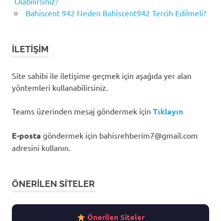
Olabilirsiniz?
Bahiscent 942 Neden Bahiscent942 Tercih Edilmeli?
İLETIŞIM
Site sahibi ile iletişime geçmek için aşağıda yer alan
yöntemleri kullanabilirsiniz.
Teams üzerinden mesaj göndermek için
Tıklayın
E-posta
göndermek için
bahisrehberim7@gmail.com
adresini kullanın.
ÖNERILEN SITELER
Önerilen Siteler