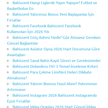
Bahiscent Hangi Liglerde Yayın Yapıyor? Futbol ve
Basketbolun En
Bahiscent Yatırımsız Bonus Yeni Başlayanlar İçin
Fırsatlar
Bahiscent Facebook Bahiscent Facebook
Kullanıcıları İçin 2026 Yılı
Bahiscent Giriş Adresi Nedir? Göz Atmanız Gereken
Güncel Bağlantılar
Bahiscent Aviator Oyna 2026 Mart Durumuna Göre
Avantajları
Bahiscent Sanal Bahis Kayıt Süreci ve Gereksinimler
Bahiscent Dolandırıcı Mı? 3 Temel İnceleme Kriteri
Bahiscent Para Çekme Limitleri Neleri Dikkate
Almalısınız?
Bahiscent Yatırım Bonusu Nasıl Alınır? Yatırımınızı
Artırmanın
Bahiscent Instagram 2026 Bahiscent Instagramda
Eşsiz Fırsatlar
Bahiscent İddaa Oranları 2026 Mart Güncel İddaa