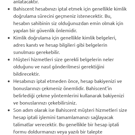
anlatacaktır.
Bahiscent hesabınızı iptal etmek için genellikle kimlik
doğrulama sürecini geçmeniz istenecektir. Bu,
hesabın sahibinin siz olduğunuzdan emin olmak için
yapılan bir güvenlik önlemidir.
Kimlik doğrulama için genellikle kimlik belgeleri,
adres kanıtı ve hesap bilgileri gibi belgelerin
sunulması gerekebilir.
Müşteri hizmetleri size gerekli belgelerin neler
olduğunu ve nasıl gönderilmesi gerektiğini
bildirecektir.
Hesabınızı iptal etmeden önce, hesap bakiyenizi ve
bonuslarınızı çekmeniz önemlidir. Bahiscent’in
belirlediği çekme yöntemlerini kullanarak bakiyenizi
ve bonuslarınızı çekebilirsiniz.
Son adım olarak ise Bahiscent müşteri hizmetleri size
hesap iptali işlemini tamamlamanızı sağlayacak
talimatlar verecektir. Bu genellikle bir hesap iptali
formu doldurmanızı veya yazılı bir talepte