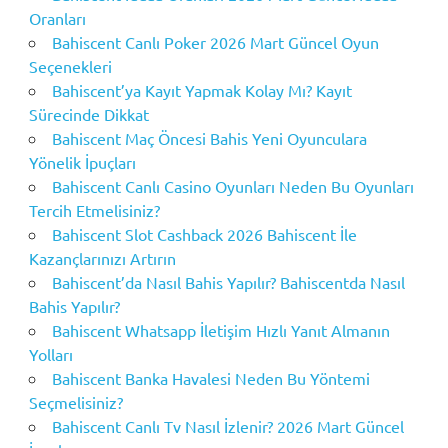
Oranları
Bahiscent Canlı Poker 2026 Mart Güncel Oyun
Seçenekleri
Bahiscent’ya Kayıt Yapmak Kolay Mı? Kayıt
Sürecinde Dikkat
Bahiscent Maç Öncesi Bahis Yeni Oyunculara
Yönelik İpuçları
Bahiscent Canlı Casino Oyunları Neden Bu Oyunları
Tercih Etmelisiniz?
Bahiscent Slot Cashback 2026 Bahiscent İle
Kazançlarınızı Artırın
Bahiscent’da Nasıl Bahis Yapılır? Bahiscentda Nasıl
Bahis Yapılır?
Bahiscent Whatsapp İletişim Hızlı Yanıt Almanın
Yolları
Bahiscent Banka Havalesi Neden Bu Yöntemi
Seçmelisiniz?
Bahiscent Canlı Tv Nasıl İzlenir? 2026 Mart Güncel