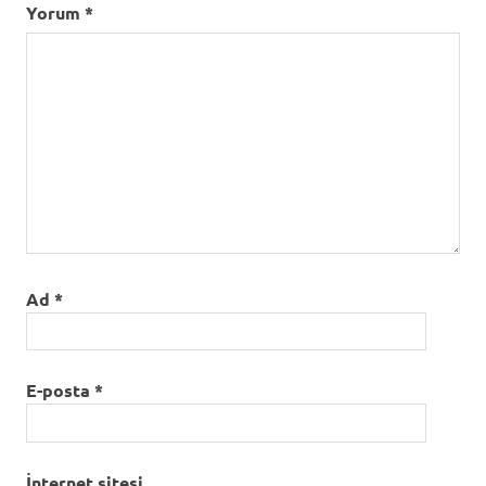
Yorum
*
Ad
*
E-posta
*
İnternet sitesi