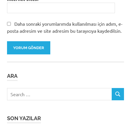
Daha sonraki yorumlarımda kullanılması için adım, e-
posta adresim ve site adresim bu tarayıcıya kaydedilsin.
ARA
Search
SEARCH
for:
SON YAZILAR