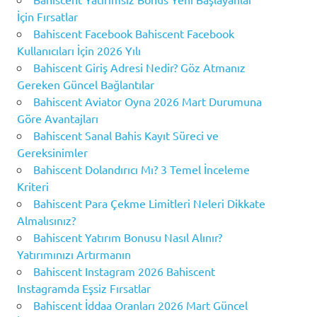
İçin Fırsatlar
Bahiscent Facebook Bahiscent Facebook
Kullanıcıları İçin 2026 Yılı
Bahiscent Giriş Adresi Nedir? Göz Atmanız
Gereken Güncel Bağlantılar
Bahiscent Aviator Oyna 2026 Mart Durumuna
Göre Avantajları
Bahiscent Sanal Bahis Kayıt Süreci ve
Gereksinimler
Bahiscent Dolandırıcı Mı? 3 Temel İnceleme
Kriteri
Bahiscent Para Çekme Limitleri Neleri Dikkate
Almalısınız?
Bahiscent Yatırım Bonusu Nasıl Alınır?
Yatırımınızı Artırmanın
Bahiscent Instagram 2026 Bahiscent
Instagramda Eşsiz Fırsatlar
Bahiscent İddaa Oranları 2026 Mart Güncel