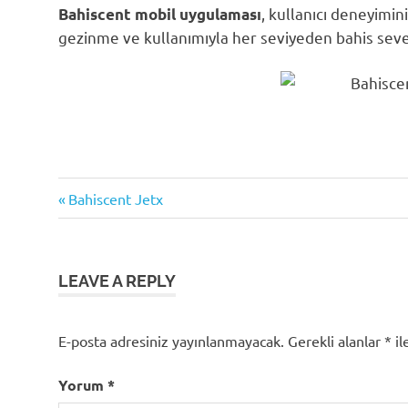
, kullanıcı deneyimin
Bahiscent mobil uygulaması
gezinme ve kullanımıyla her seviyeden bahis sever
Previous
Yazı
Bahiscent Jetx
Post:
gezinmesi
LEAVE A REPLY
E-posta adresiniz yayınlanmayacak.
Gerekli alanlar
*
il
Yorum
*