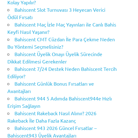
Kolay Yapılır?
Bahiscent Slot Turnuvası 3 Heyecan Verici
Ödül Fırsatı
Bahiscent Maç İzle Maç Yayınları ile Canlı Bahis
Keyfi Nasıl Yaşanır?
Bahiscent CMT Cüzdan İle Para Çekme Neden
Bu Yöntemi Seçmelisiniz?
Bahiscent Üyelik Onayı Üyelik Sürecinde
Dikkat Edilmesi Gerekenler
Bahiscent 7/24 Destek Neden Bahiscent Tercih
Ediliyor?
Bahiscent Günlük Bonus Fırsatları ve
Avantajları
Bahiscent 944 5 Adımda Bahiscent944e Hızlı
Erişim Sağlayın
Bahiscent Rakeback Nasıl Alınır? 2026
Rakeback İle Daha Fazla Kazanç
Bahiscent 943 2026 Güncel Fırsatlar –
Bahiscent943 Üyelik Avantajları