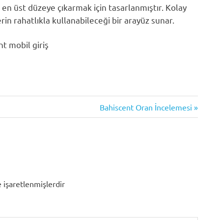
i en üst düzeye çıkarmak için tasarlanmıştır. Kolay
in rahatlıkla kullanabileceği bir arayüz sunar.
Next
Bahiscent Oran İncelemesi
Post:
e işaretlenmişlerdir