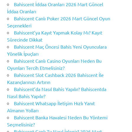
Bahiscent İddaa Oranları 2026 Mart Güncel
İddaa Oranları
Bahiscent Canlı Poker 2026 Mart Güncel Oyun
Seçenekleri
Bahiscent’ya Kayıt Yapmak Kolay Mı? Kayıt
Sürecinde Dikkat
Bahiscent Maç Öncesi Bahis Yeni Oyunculara
Yönelik İpuçları
Bahiscent Canlı Casino Oyunları Neden Bu
Oyunları Tercih Etmelisiniz?
Bahiscent Slot Cashback 2026 Bahiscent İle
Kazançlarınızı Artırın
Bahiscent’da Nasıl Bahis Yapılır? Bahiscentda
Nasıl Bahis Yapılır?
Bahiscent Whatsapp İletişim Hızlı Yanıt
Almanın Yolları
Bahiscent Banka Havalesi Neden Bu Yöntemi
Seçmelisiniz?
Bahiscent Canlı Tv Nasıl İzlenir? 2026 Mart