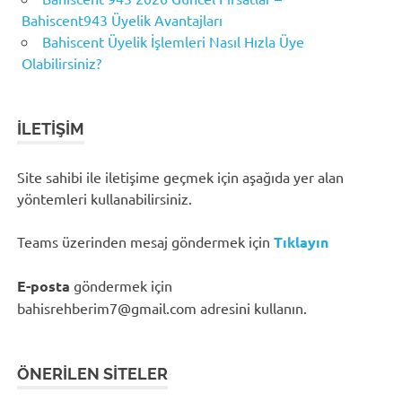
Bahiscent943 Üyelik Avantajları
Bahiscent Üyelik İşlemleri Nasıl Hızla Üye
Olabilirsiniz?
İLETIŞIM
Site sahibi ile iletişime geçmek için aşağıda yer alan
yöntemleri kullanabilirsiniz.
Teams üzerinden mesaj göndermek için
Tıklayın
E-posta
göndermek için
bahisrehberim7@gmail.com
adresini kullanın.
ÖNERILEN SITELER