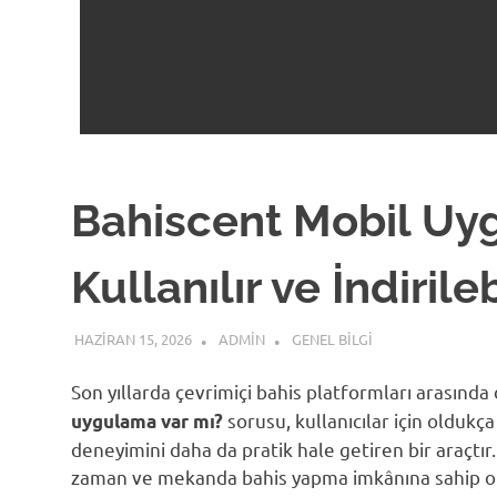
Bahiscent Mobil Uyg
Kullanılır ve İndirileb
HAZIRAN 15, 2026
ADMIN
GENEL BILGI
Son yıllarda çevrimiçi bahis platformları arasında
sorusu, kullanıcılar için olduk
uygulama var mı?
deneyimini daha da pratik hale getiren bir araçtır.
zaman ve mekanda bahis yapma imkânına sahip ol