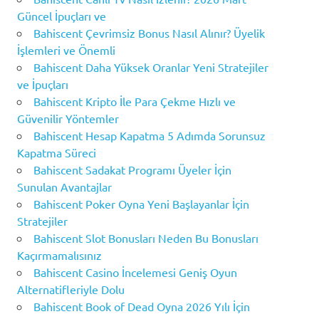
Güncel İpuçları ve
Bahiscent Çevrimsiz Bonus Nasıl Alınır? Üyelik
İşlemleri ve Önemli
Bahiscent Daha Yüksek Oranlar Yeni Stratejiler
ve İpuçları
Bahiscent Kripto İle Para Çekme Hızlı ve
Güvenilir Yöntemler
Bahiscent Hesap Kapatma 5 Adımda Sorunsuz
Kapatma Süreci
Bahiscent Sadakat Programı Üyeler İçin
Sunulan Avantajlar
Bahiscent Poker Oyna Yeni Başlayanlar İçin
Stratejiler
Bahiscent Slot Bonusları Neden Bu Bonusları
Kaçırmamalısınız
Bahiscent Casino İncelemesi Geniş Oyun
Alternatifleriyle Dolu
Bahiscent Book of Dead Oyna 2026 Yılı İçin