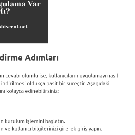
dirme Adımları
 cevabı olumlu ise, kullanıcıların uygulamayı nasıl
ndirilmesi oldukça basit bir süreçtir. Aşağıdaki
ı kolayca edinebilirsiniz:
 kurulum işlemini başlatın.
 kullanıcı bilgilerinizi girerek giriş yapın.