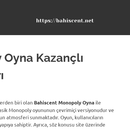
 Oyna Kazançlı
ı
erden biri olan
ile
Bahiscent Monopoly Oyna
 klasik Monopoly oyununun çevrimiçi versiyonudur ve
oyun atmosferi sunmaktadır. Oyun, kullanıcıların
yapıya sahiptir. Ayrıca, söz konusu site üzerinde