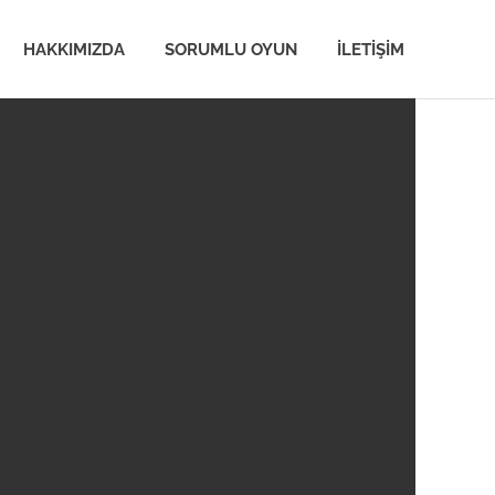
HAKKIMIZDA
SORUMLU OYUN
İLETIŞIM