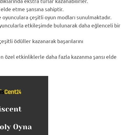
dıklarında ekstra turlar kazanabilirler.
 elde etme şansına sahiptir.
le oyunculara çeşitli oyun modları sunulmaktadır.
yuncularla etkileşimde bulunarak daha eğlenceli bir
eşitli ödüller kazanarak başarılarını
 özel etkinliklerle daha fazla kazanma şansı elde