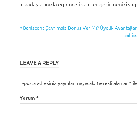
arkadaşlarınızla eğlenceli saatler geçirmenizi sağl
Bahis
Previous
Yazı
Bahiscent Çevrimsiz Bonus Var Mı? Üyelik Avantajları
oyunu
Post:
Next
Bahisc
gezinmesi
Çevrimiçi
Post:
Monopoly
Eğlenceli
strateji
LEAVE A REPLY
E-posta adresiniz yayınlanmayacak.
Gerekli alanlar
*
il
Yorum
*