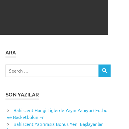
ARA
Search
SEARCH
for:
SON YAZILAR
Bahiscent Hangi Liglerde Yayın Yapıyor? Futbol
ve Basketbolun En
Bahiscent Yatırımsız Bonus Yeni Başlayanlar