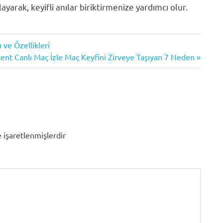
ayarak, keyifli anılar biriktirmenize yardımcı olur.
 ve Özellikleri
ent Canlı Maç İzle Maç Keyfini Zirveye Taşıyan 7 Neden
e işaretlenmişlerdir