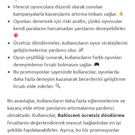
Mevcut oyunculara düzenli olarak sunulan
kampanyalarla kazançlarını artırma imkanı sağlar.
Oyunları denemek için riski azaltır, çünkü oyuncular
kendi paralarını harcamadan şanslarını deneyebilirler.
Ücretsiz döndürmeler, kullanıcıların oyun stratejilerini
geliştirmelerine yardımcı olur.
Oyun çeşitliliği sunarak, kullanıcıların farklı oyunları
deneyimleme fırsatı bulmasını sağlar.
Bu promosyonlar sayesinde kullanıcılar, oyunlarda
daha fazla deneyim kazanarak becerilerini geliştirme
fırsatı elde ederler.
Bu avantajlar, kullanıcıların daha fazla eğlenmelerine ve
kazanç elde etme şanslarını artırmalarına yardımcı
olmaktadır. Kullanıcılar,
Bahiscent ücretsiz döndürme
fırsatlarını değerlendirerek mevcut bağlantıdan en iyi
şekilde faydalanabilirler. Ayrıca, bu tür promosyonlar