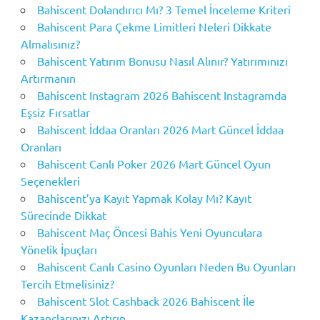
Bahiscent Dolandırıcı Mı? 3 Temel İnceleme Kriteri
Bahiscent Para Çekme Limitleri Neleri Dikkate
Almalısınız?
Bahiscent Yatırım Bonusu Nasıl Alınır? Yatırımınızı
Artırmanın
Bahiscent Instagram 2026 Bahiscent Instagramda
Eşsiz Fırsatlar
Bahiscent İddaa Oranları 2026 Mart Güncel İddaa
Oranları
Bahiscent Canlı Poker 2026 Mart Güncel Oyun
Seçenekleri
Bahiscent’ya Kayıt Yapmak Kolay Mı? Kayıt
Sürecinde Dikkat
Bahiscent Maç Öncesi Bahis Yeni Oyunculara
Yönelik İpuçları
Bahiscent Canlı Casino Oyunları Neden Bu Oyunları
Tercih Etmelisiniz?
Bahiscent Slot Cashback 2026 Bahiscent İle
Kazançlarınızı Artırın