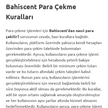
Bahiscent Para Çekme
Kuralları
Para çekme işlemleri için
Bahiscent’dan nasıl para
çekilir?
sorusunun cevabı, bazı kurallara bağlıdır.
Kullanıcıların, platform üzerinde yalnızca kendi hesapları
üzerinden para çekim talebinde bulunmaları
gerekmektedir. Ayrıca, kullanıcıların para çekme işlemi
gerçekleştirebilmesi için hesabında yeterli bakiye
bulunması önemlidir. Belirli bir minimum çekim tutarı
vardır ve bu tutarın altındaki çekim talepleri kabul
edilmez. Bunun yanı sıra, kullanıcıların işlemlerini
gerçekleştirebilmesi için mevcut bağlantıda belirli bir
süre boyunca aktif olması da gerekmektedir. Bu kurallar,
adil bir oyun ortamı sağlamak amacıyla oluşturulmuştur
ve her kullanıcının aynı şartlar altında hizmet almasını
hedeflemektedir. Kullanıcıların ayrıca, para çekme işlemi