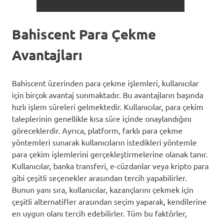
Bahiscent Para Çekme
Avantajları
Bahiscent üzerinden para çekme işlemleri, kullanıcılar
için birçok avantaj sunmaktadır. Bu avantajların başında
hızlı işlem süreleri gelmektedir. Kullanıcılar, para çekim
taleplerinin genellikle kısa süre içinde onaylandığını
göreceklerdir. Ayrıca, platform, farklı para çekme
yöntemleri sunarak kullanıcıların istedikleri yöntemle
para çekim işlemlerini gerçekleştirmelerine olanak tanır.
Kullanıcılar, banka transferi, e-cüzdanlar veya kripto para
gibi çeşitli seçenekler arasından tercih yapabilirler.
Bunun yanı sıra, kullanıcılar, kazançlarını çekmek için
çeşitli alternatifler arasından seçim yaparak, kendilerine
en uygun olanı tercih edebilirler. Tüm bu faktörler,