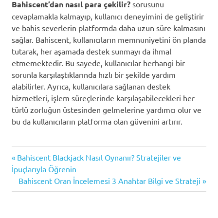
Bahiscent’dan nasıl para çekilir?
sorusunu
cevaplamakla kalmayıp, kullanıcı deneyimini de geliştirir
ve bahis severlerin platformda daha uzun süre kalmasını
sağlar. Bahiscent, kullanıcıların memnuniyetini ön planda
tutarak, her aşamada destek sunmayı da ihmal
etmemektedir. Bu sayede, kullanıcılar herhangi bir
sorunla karşılaştıklarında hızlı bir şekilde yardım
alabilirler. Ayrıca, kullanıcılara sağlanan destek
hizmetleri, işlem süreçlerinde karşılaşabilecekleri her
türlü zorluğun üstesinden gelmelerine yardımcı olur ve
bu da kullanıcıların platforma olan güvenini artırır.
Bahiscent
Previous
Yazı
Bahiscent Blackjack Nasıl Oynanır? Stratejiler ve
para
Post:
İpuçlarıyla Öğrenin
çekme
gezinmesi
Next
Bahiscent Oran İncelemesi 3 Anahtar Bilgi ve Strateji
Çevrimiçi
Post:
bahis
işlemleri