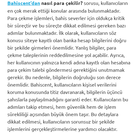
Bahiscent’dan
nasıl para çekilir?
sorusu, kullanıcıların
en çok merak ettiği konular arasında bulunmaktadır.
Para çekme işlemleri, bahis severler için oldukça kritik
bir süreçtir ve bu süreçte dikkat edilmesi gereken bazı
adımlar bulunmaktadır. İlk olarak, kullanıcıların söz
konusu siteye kayıtlı olan banka hesap bilgilerini doğru
bir şekilde girmeleri önemlidir. Yanlış bilgiler, para
çekme taleplerinin reddedilmesine yol açabilir. Ayrıca,
her kullanıcının yalnızca kendi adına kayıtlı olan hesabına
para çekim talebi göndermesi gerektiğini unutmamak
gerekir. Bu nedenle, bilgilerin doğruluğu son derece
önemlidir. Bahiscent, kullanıcıların kişisel verilerini
koruma konusunda titiz davranarak, bilgilerin üçüncü
şahıslarla paylaşılmadığını garanti eder. Kullanıcıların bu
adımları takip etmesi, hem güvenlik hem de işlem
sürekliliği açısından büyük önem taşır. Bu detaylara
dikkat edilmesi, kullanıcıların sorunsuz bir şekilde
işlemlerini gerçekleştirmelerine yardımcı olacaktır.