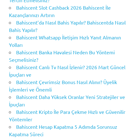
Bahiscent Slot Cashback 2026 Bahiscent İle
Kazançlarınızı Artırın
Bahiscent’da Nasıl Bahis Yapılır? Bahiscentda Nasıl
Bahis Yapılır?
Bahiscent Whatsapp İletişim Hızlı Yanıt Almanın
Yolları
Bahiscent Banka Havalesi Neden Bu Yöntemi
Seçmelisiniz?
Bahiscent Canlı Tv Nasıl İzlenir? 2026 Mart Güncel
İpuçları ve
Bahiscent Çevrimsiz Bonus Nasıl Alınır? Üyelik
İşlemleri ve Önemli
Bahiscent Daha Yüksek Oranlar Yeni Stratejiler ve
İpuçları
Bahiscent Kripto İle Para Çekme Hızlı ve Güvenilir
Yöntemler
Bahiscent Hesap Kapatma 5 Adımda Sorunsuz
Kapatma Süreci